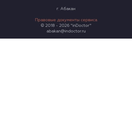
г. Абакан
Правовые документы сервиса
© 2018 - 2026 "inDoctor"
abakan@indoctor.ru