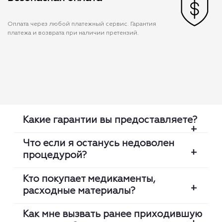
Оплата через любой платежный сервис. Гарантия
платежа и возврата при наличии претензий.
Какие гарантии вы предоставляете?
Что если я останусь недоволен
процедурой?
Мы проверяем каждую медсестру:
Кто покупает медикаменты,
лицензию, оригинальность диплома,
расходные материалы?
клинический опыт. Мы гарантируем
Мы гарантируем высокий уровень
что медсестра приедет вовремя и
Как мне вызвать ранее приходившую
сервиса. В любой момент вы можете