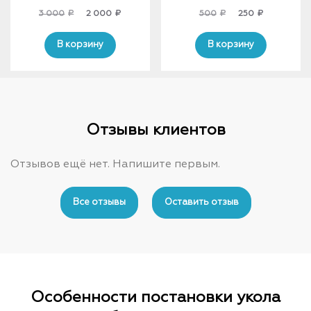
Original
Current
Original
Current
3 000
₽
2 000
₽
500
₽
250
₽
price
price
price
price
was:
is:
was:
is:
В корзину
В корзину
3
2
500₽.
250₽.
000₽.
000₽.
Отзывы клиентов
Отзывов ещё нет. Напишите первым.
Все отзывы
Оставить отзыв
Особенности постановки укола