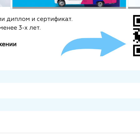
ии диплом и сертификат.
енее 3-х лет.
жении