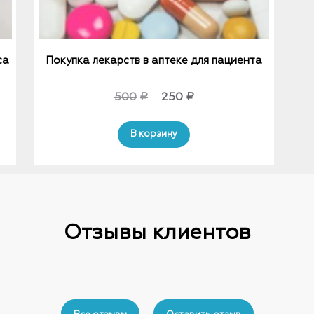
са
Покупка лекарств в аптеке для пациента
Original
Current
500
₽
250
₽
price
price
В корзину
was:
is:
500₽.
250₽.
Отзывы клиентов