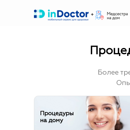
Перейти
к
содержимому
Процед
Более тр
Опы
Процедуры
на дому