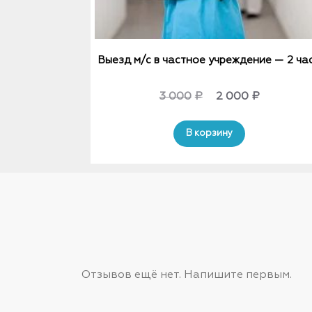
Выезд м/с в частное учреждение — 2 ча
Original
Current
3 000
₽
2 000
₽
price
price
В корзину
was:
is:
3
2
000₽.
000₽.
Отзывов ещё нет. Напишите первым.