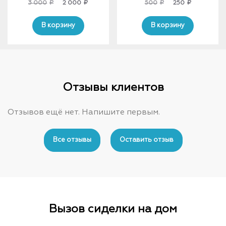
Original
Current
Original
Current
3 000
₽
2 000
₽
500
₽
250
₽
price
price
price
price
was:
is:
was:
is:
В корзину
В корзину
3
2
500₽.
250₽.
000₽.
000₽.
Отзывы клиентов
Отзывов ещё нет. Напишите первым.
Все отзывы
Оставить отзыв
Вызов сиделки на дом