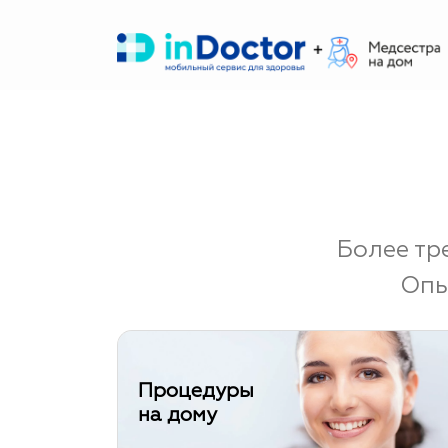
Перейти
к
содержимому
Более тр
Опы
Процедуры
на дому