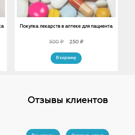
са
Покупка лекарств в аптеке для пациента
Original
Current
500
₽
250
₽
price
price
В корзину
was:
is:
500₽.
250₽.
Отзывы клиентов