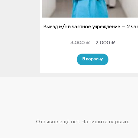
Выезд м/с в частное учреждение — 2 ча
Original
Current
3 000
₽
2 000
₽
price
price
В корзину
was:
is:
3
2
000₽.
000₽.
Отзывов ещё нет. Напишите первым.