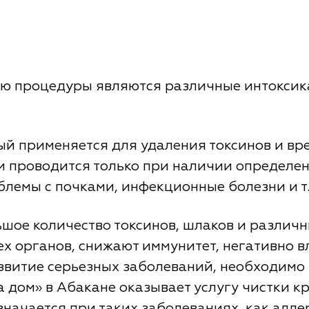
ию процедуры являются различные интоксик
рый применяется для удаления токсинов и вр
 проводится только при наличии определен
блемы с почками, инфекционные болезни и т.
шое количество токсинов, шлаков и различ
 органов, снижают иммунитет, негативно вл
звитие серьезных заболеваний, необходимо
 дом» в Абакане оказывает услугу чистки кр
значается при таких заболеваниях, как алле