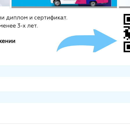
ии диплом и сертификат.
енее 3-х лет.
жении