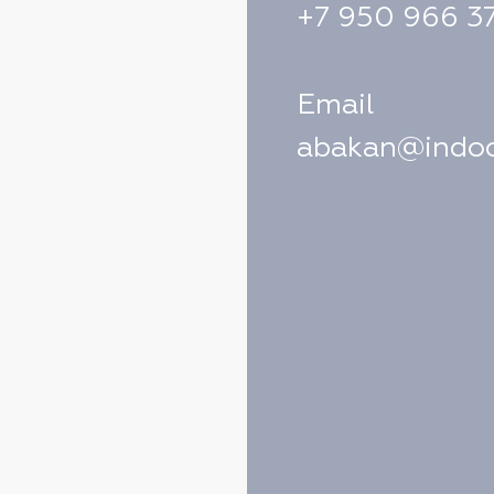
+7 950 966 3
Email
abakan@indoc