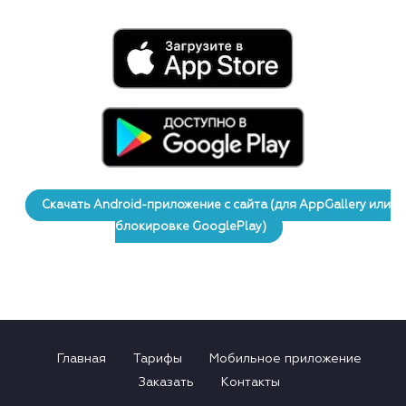
Скачать Android-приложение с сайта (для AppGallery или
блокировке GooglePlay)
Главная
Тарифы
Мобильное приложение
Заказать
Контакты