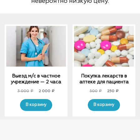
невероятно низкую цену.
Выезд м/с в частное
Покупка лекарств в
учреждение — 2 часа
аптеке для пациента
Original
Current
Original
Current
3 000
₽
2 000
₽
500
₽
250
₽
price
price
price
price
was:
is:
was:
is:
В корзину
В корзину
3
2
500₽.
250₽.
000₽.
000₽.