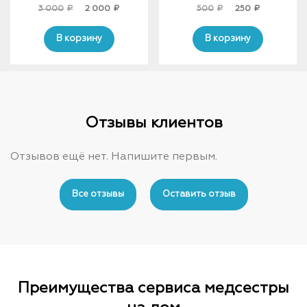
Original
Current
Original
Current
3 000
₽
2 000
₽
500
₽
250
₽
price
price
price
price
was:
is:
was:
is:
В корзину
В корзину
3
2
500₽.
250₽.
000₽.
000₽.
Отзывы клиентов
Отзывов ещё нет. Напишите первым.
Все отзывы
Оставить отзыв
Преимущества сервиса медсестры